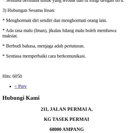
* Sentiasa berusaha untuk yang terbaik dan di iringi dengan do'a.
3) Hubungan Sesama Insan:
* Menghormati diri sendiri dan menghormati orang lain.
* Ada rasa malu (Iman), jikalau hilang malu boleh membawa
maksiat.
* Berbudi bahasa, menjaga adab pertuturan.
* Sentiasa memperbaiki cara berkomunikasi.
Hits: 6050
< Prev
Hubungi Kami
211, JALAN PERMAI A,
KG TASEK PERMAI
68000 AMPANG